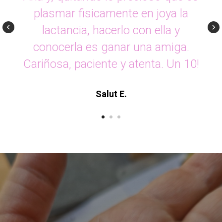
plasmar fisicamente en joya la
lactancia, hacerlo con ella y
conocerla es ganar una amiga.
Cariñosa, paciente y atenta. Un 10!
Salut E.