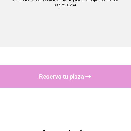
Abordaremos las tres dimensiones del parto: Fisiología, psicología y
espiritualidad
Reserva tu plaza